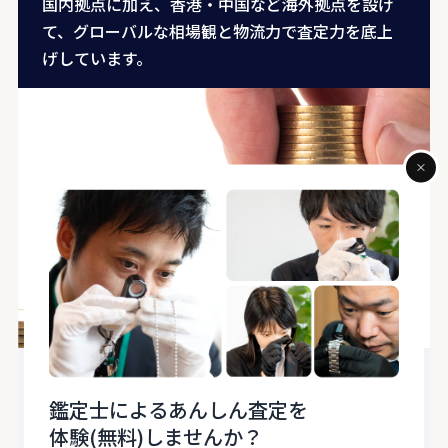
国内拠点に加え、香港・中国など海外拠点を設け
て、グローバルな相場観と物流力で査定力を底上
げしています。
03
VALUE
鑑定士によるあんしん査定を
最前線の知識と技術でプラス査定を実現
体験(無料)しませんか？