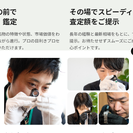
の前で
その場でスピーデ
・鑑定
査定額をご提示
品物の特徴や状態、市場価値をわ
長年の経験と最新相場をもとに、
ながら進行。プロの目利きプロセ
提示。お待たせせずスムーズにご
いただけます。
心ポイントです。