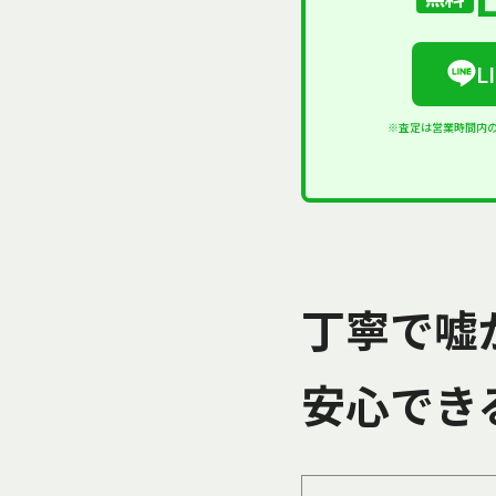
L
※査定は営業時間内
丁寧で嘘
安心でき