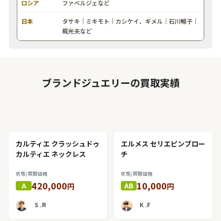
ロシア
ファベルジェなど
日本
タサキ｜ミキモト｜カシケイ、ギメル｜石川暢子｜
梶光夫など
ブランドジュエリーの買取実績
カルティエ クラッシュドゥ
エルメス セリエピンブロー
カルティエ ネックレス
チ
状態/買取価格
状態/買取価格
420,000
10,000
A
AB
円
円
S .R
K .F