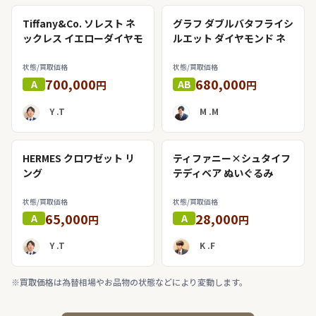
Tiffany&Co. ソレスト ネ
グラフ ダブルバタフライシ
ックレス イエローダイヤモ
ルエット ダイヤモンド ネ
ンド
ックレス
状態/買取価格
状態/買取価格
700,000
680,000
A
AB
円
円
Y .T
M .M
HERMES クロワゼット リ
ティファニー×シュタイフ
ング
テディベア ぬいぐるみ
状態/買取価格
状態/買取価格
65,000
28,000
A
A
円
円
Y .T
K .F
※買取価格は為替相場やお品物の状態などにより変動します。