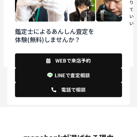
りも高価買い取り
満足のいく査定価格はもちろんですが、
良いものを遺して
あわせて、待ち時間も少ないことには驚
気持ちでいっぱい
きました。
ありがとうござい
鑑定士によるあんしん査定を
と思います。
口コミから想像していた以上のクオリテ
体験(無料)しませんか？
ィ。
満足度は最高点です。ありがとうござい
ます。
WEBで来店予約
LINEで査定相談
Googleの口コミを見る
電話で相談