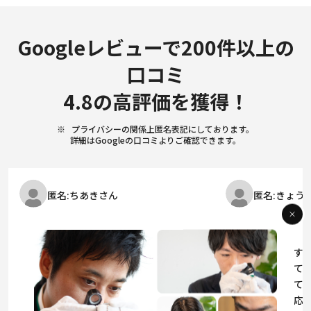
Googleレビューで200件以上の
口コミ
4.8の高評価を獲得！
プライバシーの関係上匿名表記にしております。
詳細はGoogleの口コミよりご確認できます。
匿名:ちあきさん
匿名:きょう
査定を下関市内で3件いたしました。カバ
２回目の利用です
ン１つで迷惑かなと少々不安でしたが、
初めて利用させて
窓口の女性は快く応じてくださり、とても
見を買い取りして
丁寧でした。
も親切丁寧に対応