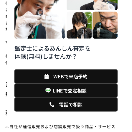
個人情報の保護に関する法律（以下、法といいます。）で
は、当社が取得する個人情報について、所定の事項を、 公
表、もしくは本人が知り得る状態に置くべきものと定めてい
ます。 以下では、これらの事項を公表等のため掲載させてい
ただきますので、 ご覧くださいますようお願い申し上げます
（用語等は、monobank・プライバシーポリシーと同一で
す）。
鑑定士によるあんしん査定を
体験(無料)しませんか？
株式会社ものばんく
代表取締役社長 吉田 悟
（2020年12月23日制定)
WEBで来店予約
当社が取り扱う個人情報の利用目的（法18
LINEで査定相談
条1項関係）
【1】aからcに関する、下記1）から3）の
電話で相談
利用目的
a.当社が通信販売および店舗販売で扱う商品・サービス