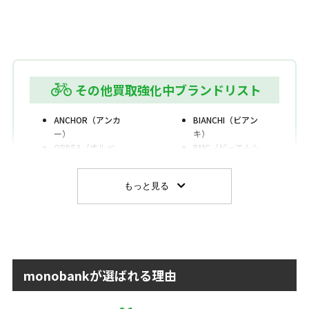
その他買取強化中ブランドリスト
ANCHOR（アンカ
BIANCHI（ビアン
ー）
キ）
ORBEA（オルベ
BMC（ビーエムシ
ア）
ー）
WILIER（ウィリエー
MERIDA（メリダ）
もっと見る
ル）
LOOK（ルック）
COLNAGO（コルナ
LEADER BIKE（リー
ゴ）
ダーバイク）
CANNONDALE（キ
RIDLEY（リドレー）
ャノンデール）
KhodaaBloom（コ
KUOTA（クォー
ーダーブルーム）
タ）
ARGON18（アルゴ
monobankが選ばれる理由
CANYON（キャニオ
ン・エイティーン）
ン）
CHAPTER2(チャプ