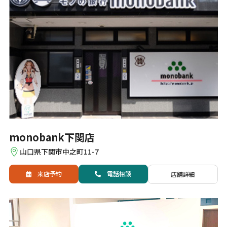
Isadore（イザド
dhb（ディーエイチ
ア）
ビー）
Castelli（カステ
PISSEI（ピセイ）
リ）
GIRO（ジロ）
７MESH（セブンメ
ッシュ）
Cinelli（チネリ）
narifuri（ナリフ
リ）
monobank下関店
山口県下関市中之町11-7
来店予約
電話
相談
店舗詳細