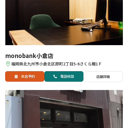
monobank小倉店
福岡県北九州市小倉北区原町2丁目5-6さくら館1Ｆ
来店予約
電話
相談
店舗詳細