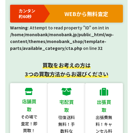
カンタン
WEBから無料査定
約60秒
Warning
: Attempt to read property "ID" on int in
/home/monobank/monobank.jp/public_html/wp-
content/themes/monobank_shop/template-
parts/available_category/cta.php
on line
32
買取をお考えの方は
3つの買取方法からお選びください
店舗買
宅配買
出張買
取
取
取
その場で
往復送料
出張費無
査定！即
無料！手
料！キャ
買取！
数料な
ンセル料