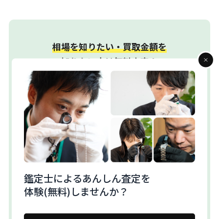
相場を知りたい・買取金額を
知りたい方は無料査定！
たったの
LINEで無料査定
3ステップ
カンタン
WEBから無料査定
約60秒
Warning
: Attempt to read property "ID" on int in
/home/monobank/monobank.jp/public_html/wp-
鑑定士によるあんしん査定を
content/themes/monobank_shop/template-
体験(無料)しませんか？
parts/available_category/cta.php
on line
32
買取をお考えの方は