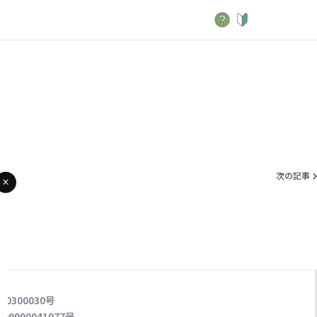
次の記事
0300030号
990041977号