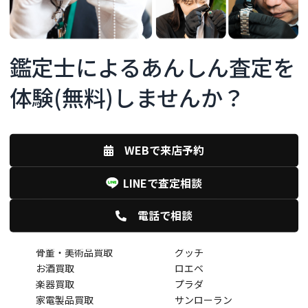
,ltd
鑑定士によるあんしん査定を
買取品目
買取ブランド
店
体験(無料)しませんか？
宝石買取
カルティエ
下関
バッグ買取
オメガ
大丸
時計買取
ロレックス
小倉
ブランドジュエリー買取
セイコー
魚町
WEBで来店予約
金・プラチナ買取
ティファニー
談
ブランド衣類買取
バレンシアガ
LINEで査定相談
釣具買取
ボッテガヴィネタ
ロードバイク買取
セリーヌ
電話で相談
キャンプ用品買取
シャネル
着物買取
フェンディ
骨董・美術品買取
グッチ
お酒買取
ロエベ
楽器買取
プラダ
家電製品買取
サンローラン