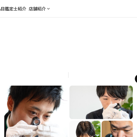
品目
鑑定士紹介
店舗紹介
自動下書き
【山口県公安委員会 古物商許可証】
株式会社吉田屋 第74124
【福岡県公安委員会 古物商許可証】
株式会社トレードバンク 第909