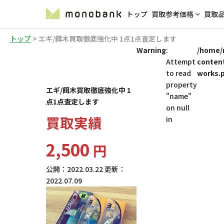
トップ
買取参考価格
買取
トップ
>
エギ/餌木買取徹底強化中 1点1点査定します
Warning
:
/home/
Attempt
conten
to read
works.
property
エギ/餌木買取徹底強化中 1
"name"
点1点査定します
on null
買取実績
in
2,500
円
公開：
2022.03.22
更新：
2022.07.09