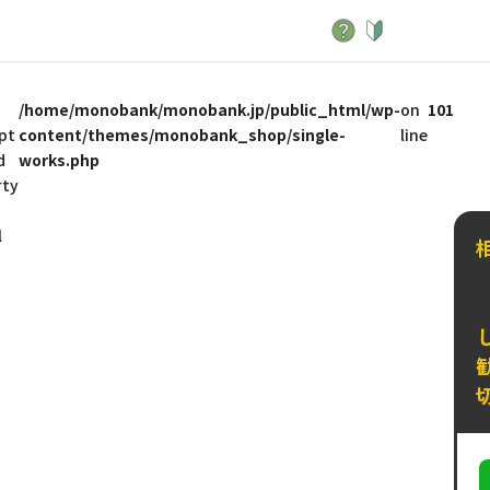
/home/monobank/monobank.jp/public_html/wp-
on
101
pt
content/themes/monobank_shop/single-
line
d
works.php
rty
l