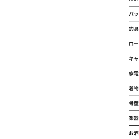
バッ
釣具
ロー
キャ
家電
着物
骨董
楽器
お酒