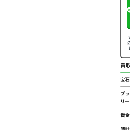
買
宝石
ブラ
リー
貴金
時計