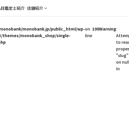
品目
鑑定士紹介
店舗紹介
monobank/monobank.jp/public_html/wp-
on
100
Warning
:
t/themes/monobank_shop/single-
line
Attem
php
to rea
prope
"slug"
on nul
in