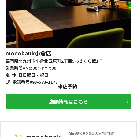
monobank
魚町店
m
福岡県北九州市小倉北区魚町2丁目1-15
大
営業時間
AM10:00～PM7:00
営
定 休 日
日曜・祝日
定
電話番号
093-541-1178
来店予約
店舗情報はこちら
【山口県公安委員会 古物商許可証】