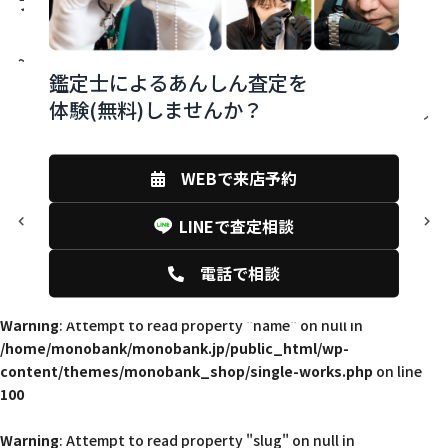
ブランド品の売却はmonobannkへ
~~~~~~~~~~~~
鑑定士によるあんしん査定を
体験(無料)しませんか？
かわいい
フェンディ
ベルト
モンスター
付属品無し
美品
買取
WEBで来店予約
前の記事
次の記事
LINEで査定相談
電話で相談
Warning
: Attempt to read property "name" on null in
/home/monobank/monobank.jp/public_html/wp-
content/themes/monobank_shop/single-works.php
on line
100
Warning
: Attempt to read property "slug" on null in