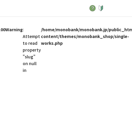
100
Warning
:
/home/monobank/monobank.jp/public_htm
Attempt
content/themes/monobank_shop/single-
to read
works.php
property
"slug"
on null
in