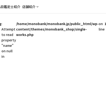
品目
鑑定士紹介
店舗紹介
g
:
/home/monobank/monobank.jp/public_html/wp-
on
Attempt
content/themes/monobank_shop/single-
line
to read
works.php
property
"name"
on null
in