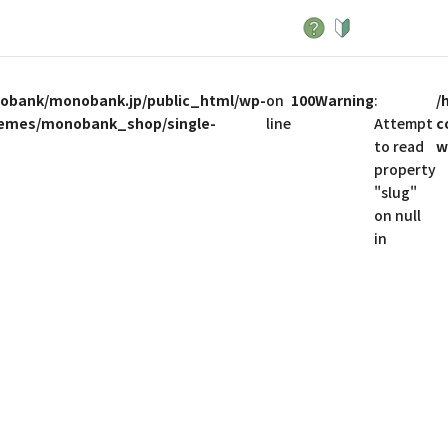
obank/monobank.jp/public_html/wp-
on
100
Warning
:
/
hemes/monobank_shop/single-
line
Attempt
c
to read
w
property
"slug"
on null
in