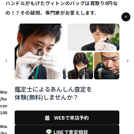
ハンドルがもげたヴィトンのバッグは買取り0円な
の！？その疑問、専門家がお答えします
。
LOUIS VUITTON
サングラス買取
ルイヴィトン
ルイヴィトン買取
下関
小倉
指輪
買取
前の記事
次の記事
鑑定士によるあんしん査定を
Warning
: Attempt to read property "name" on null in
体験(無料)しませんか？
/home/monobank/monobank.jp/public_html/wp-
content/themes/monobank_shop/single-works.php
on line
100
WEBで来店予約
Warning
: Attempt to read property "slug" on null in
LINEで査定相談
/home/monobank/monobank.jp/public_html/wp-