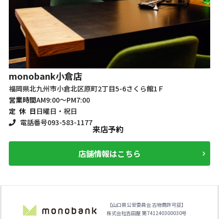
m
monobank
小倉店
福
福岡県北九州市小倉北区原町2丁目5-6さくら館1Ｆ
営
営業時間
AM9:00～PM7:00
定
定 休 日
日曜日・祝日
電話番号
093-583-1177
来店予約
店舗情報はこちら
【山口県公安委員会 古物商許可証】
株式会社吉田屋 第741240300030号