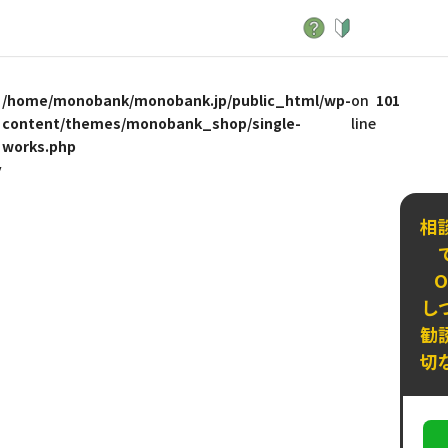
/home/monobank/monobank.jp/public_html/wp-
on
101
content/themes/monobank_shop/single-
line
works.php
y
相
し
勧
切