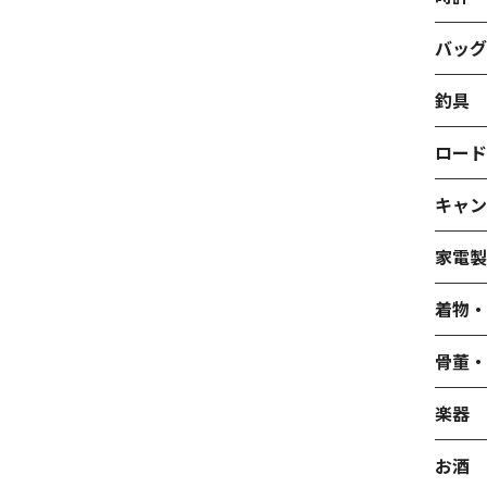
バッ
釣具
ロー
キャ
家電
着物
骨董
楽器
お酒