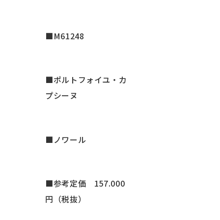
■M61248
■ポルトフォイユ・カ
プシーヌ
■ノワール
■参考定価 157.000
円（税抜）