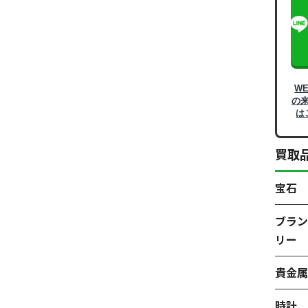
W
の
は
買取
宝石
ブラン
リー
貴金
時計