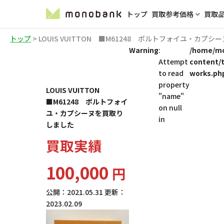
トップ
買取参考価格
買取
トップ
>
LOUIS VUITTON ■M61248 ポルトフォイユ・カプ
Warning
:
/home/mo
Attempt
content/
to read
works.ph
property
LOUIS VUITTON
"name"
■M61248 ポルトフォイ
on null
ユ・カプシーヌを買取り
in
しました
買取実績
100,000
円
公開：
2021.05.31
更新：
2023.02.09