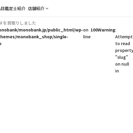
品目
鑑定士紹介
店舗紹介
シーヌを買取りしました
nobank/monobank.jp/public_html/wp-
on
100
Warning
:
themes/monobank_shop/single-
line
Attempt
p
to read
propert
"slug"
on null
in