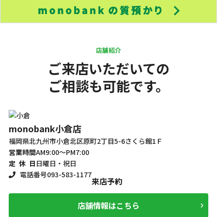
店舗紹介
ご来店いただいての
ご相談も可能です。
monobank
小倉店
m
福岡県北九州市小倉北区原町2丁目5-6さくら館1Ｆ
福
営業時間
AM9:00～PM7:00
営
定 休 日
日曜日・祝日
定
電話番号
093-583-1177
来店予約
店舗情報はこちら