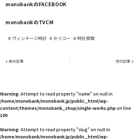
monobankのFACEBOOK
monobankのTVCM
ヴィンテージ時計
セイコー
時計買取
前の記事
次の記事
Warning
: Attempt to read property "name" on null in
/home/monobank/monobank.jp/public_html/wp-
content/themes/monobank_shop/single-works.php
on line
100
Warning
: Attempt to read property "slug" on null in
/home/monobank/monobank.jp/public_html/wp-