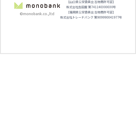
【山口県公安委員会 古物商許可証】
株式会社吉田屋 第741240300030号
【福岡県公安委員会 古物商許可証】
©monobank.co.,ltd
株式会社トレードバンク 第909990041977号