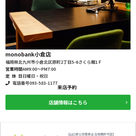
m
monobank
小倉店
福
福岡県北九州市小倉北区原町2丁目5-6さくら館1Ｆ
営
営業時間
AM9:00～PM7:00
定
定 休 日
日曜日・祝日
電話番号
093-583-1177
来店予約
店舗情報はこちら
【山口県公安委員会 古物商許可証】