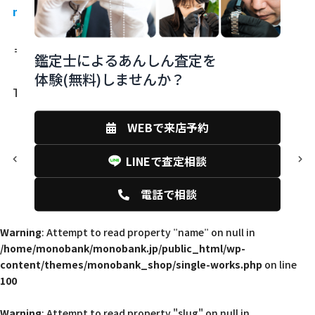
monobank下関大丸店
〒750-8503 山口県下関市竹崎町4-4-10
鑑定士によるあんしん査定を
体験(無料)しませんか？
TEL:083-242-1878 / 0120-78-1178
WEBで来店予約
前の記事
次の記事
LINEで査定相談
電話で相談
Warning
: Attempt to read property "name" on null in
/home/monobank/monobank.jp/public_html/wp-
content/themes/monobank_shop/single-works.php
on line
100
Warning
: Attempt to read property "slug" on null in