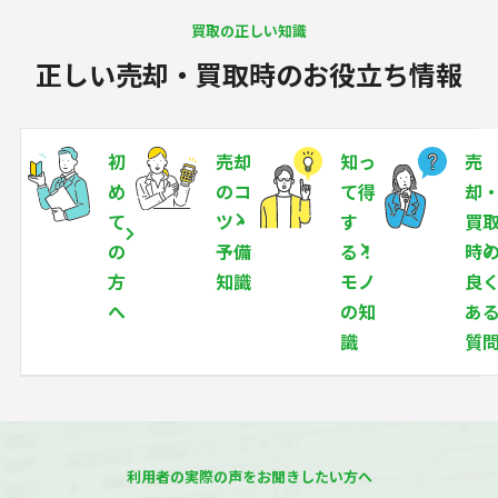
買取の正しい知識
正しい売却・買取時のお役立ち情報
初
売却
知っ
売
め
のコ
て得
却
て
ツ・
す
買
の
予備
る！
時
方
知識
モノ
良
へ
の知
あ
識
質
利用者の実際の声をお聞きしたい方へ