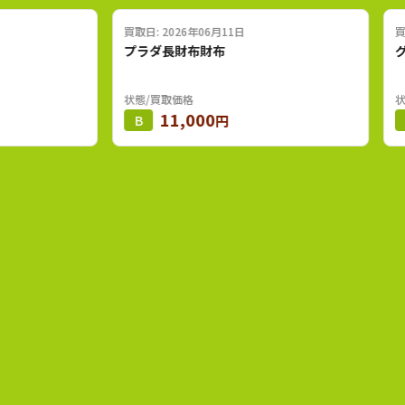
買取日: 2026年06月11日
買取日: 202
プラダ長財布財布
グッチチェ
状態/買取価格
状態/買取価
11,000
68
B
円
B