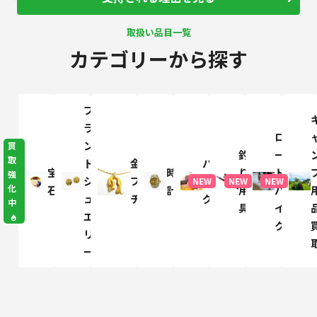
取扱い品目一覧
カテゴリーから探す
ブ
ラ
ロ
ン
買
釣
ー
取
ド
金・
バ
宝
時
り
ド
強
ジ
プラ
ッ
NEW
NEW
NEW
化
石
計
用
バ
ュ
チナ
グ
中
具
イ
エ
ク
リ
ー