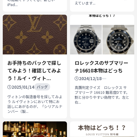
えています...
iPad...
お手持ちのバックで探し
ロレックスのサブマリー
てみよう！確認してみよ
ナ16610本物はどっち
う！ルイ・ヴィト...
2024/12/18
2025/01/14
バッグ
真贋判定クイズ ロレックス サ
ブマリーナ 16610 難易度Dです。
ヴィトンの製造番号を探してみよ
割と分かりやすい偽物です。左と
う ルイヴィトンにおいて特にお
右...
話しにあがるのが、「シリアルナ
ンバー（製...