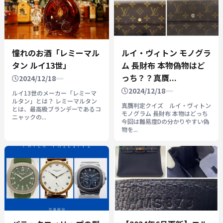
憧れのお酒「レミーマル
ルイ・ヴィトン モノグラ
タン ルイ13世」
ム 長財布 本物偽物はど
っち？？真贋...
2024/12/18
2024/12/18
ルイ13世のメーカー「レミーマ
ルタン」とは？ レミーマルタン
真贋判定クイズ ルイ・ヴィトン
とは、最高級ブランデーであるコ
モノグラム 長財布 本物はどっち
ニャックの...
今回は難易度Dの分かりやすい偽
物を...