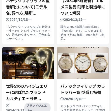
パテックフィリップの型
【2024年6月更新】エル
番解説について(モデル
メス製品 刻印と製造年に
名,調べ方,場所...
ついて解説
2024/12/18
2024/12/18
『パテック・フィリップの時計は
現在の2024年現在の刻印は？
一生もの』というブランドイメー
『W刻印』です。 エルメス刻印
ジ、最高のクオリティ、圧倒的な
始まり 約60年前、1964年から商
ステータス...
品...
世界5大のハイジュエリ
パテックフィリップ カラ
ーに選ばれたブランド
トラバ一覧 型番と特徴
カルティエ～歴史...
2024/12/18
ブランドジュエ
カラトラバとは パテックフィリ
2024/12/18
ップを象徴するモデルとして世界
リー