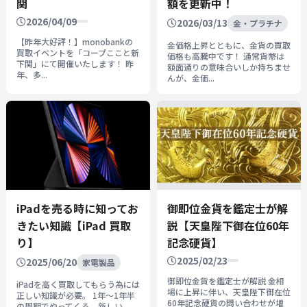
関
額を更新中！
2026/04/09
2026/03/13
金・プラチナ
【昨年大好評！】monobankの
金価格上昇とともに、金貨の買取
買取イベントを「コープここと新
価格も高騰中です！ 通常貨幣は
下関」にて開催いたします！ 昨
額面通りの意味合いしか持ちませ
年、多...
んが、金価...
iPadを売る時に知ってお
御即位金貨を鑑定士が解
きたい知識【iPad 買取
説【天皇陛下御在位60年
り】
記念硬貨】
2025/02/23
2025/06/20
家電製品
御即位金貨を鑑定士が解説 金相
iPadを高く買取してもらう為には
場に上昇に伴い、天皇陛下御在位
正しい知識が必要。 1年～1年半
60年記念硬貨の問い合わせが増
の周期でやってくる、新しい