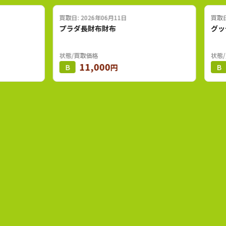
買取日: 2026年06月11日
買取日: 2026
プラダ長財布財布
グッチチェ
状態/買取価格
状態/買取価格
11,000
68,
B
円
B