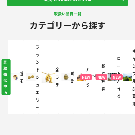
取扱い品目一覧
カテゴリーから探す
ブ
ラ
ロ
ン
買
釣
ー
取
ド
金・
バ
宝
時
り
ド
強
ジ
プラ
ッ
NEW
NEW
NEW
化
石
計
用
バ
ュ
チナ
グ
中
具
イ
エ
ク
リ
ー