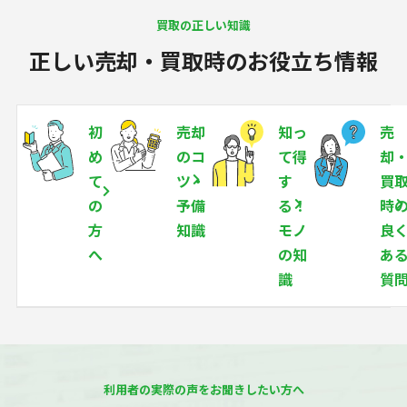
買取の正しい知識
正しい売却・買取時のお役立ち情報
初
売却
知っ
売
め
のコ
て得
却
て
ツ・
す
買
の
予備
る！
時
方
知識
モノ
良
へ
の知
あ
識
質
利用者の実際の声をお聞きしたい方へ