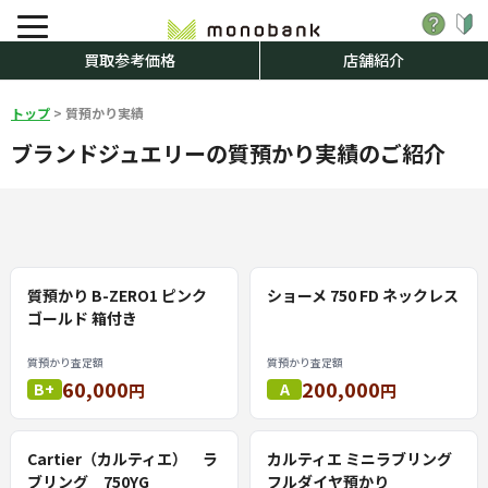
買取参考価格
店舗紹介
トップ
>
質預かり実績
ブランドジュエリーの質預かり実績のご紹介
質預かり B-ZERO1 ピンク
ショーメ 750 FD ネックレス
ゴールド 箱付き
質預かり査定額
質預かり査定額
60,000
200,000
B+
A
円
円
Cartier（カルティエ） ラ
カルティエ ミニラブリング
ブリング 750YG
フルダイヤ預かり