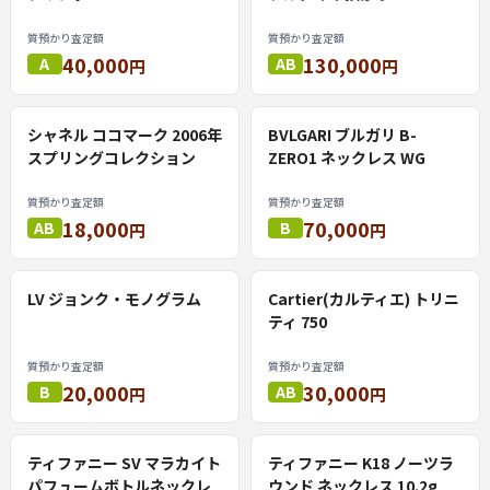
質預かり査定額
質預かり査定額
40,000
130,000
A
AB
円
円
シャネル ココマーク 2006年
BVLGARI ブルガリ B-
スプリングコレクション
ZERO1 ネックレス WG
質預かり査定額
質預かり査定額
18,000
70,000
AB
B
円
円
LV ジョンク・モノグラム
Cartier(カルティエ) トリニ
ティ 750
質預かり査定額
質預かり査定額
20,000
30,000
B
AB
円
円
ティファニー SV マラカイト
ティファニー K18 ノーツラ
パフュームボトルネックレ
ウンド ネックレス 10.2g