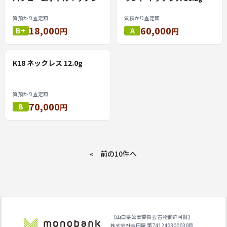
ス
質預かり査定額
質預かり査定額
18,000
60,000
B+
A
円
円
K18 ネックレス 12.0g
質預かり査定額
70,000
B
円
«
【山口県公安委員会 古物商許可証】
株式会社吉田屋 第741240300030号