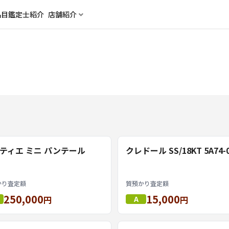
品目
鑑定士紹介
店舗紹介
ティエ ミニ パンテール
クレドール SS/18KT 5A74-0
かり査定額
質預かり査定額
250,000
15,000
円
A
円