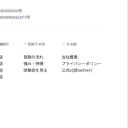
0300030号
990041977号
舗紹介
初めての方
その他
店
買取の流れ
会社概要
店
強み・特徴
プライバシーポリシー
店
体験談を見る
公式x(旧twitter)
店