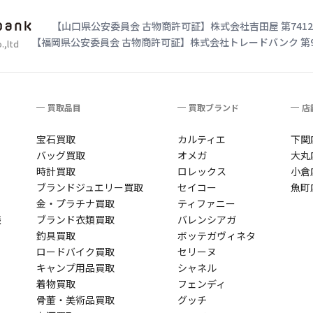
【山口県公安委員会 古物商許可証】
株式会社吉田屋 第74124
【福岡県公安委員会 古物商許可証】
株式会社トレードバンク 第909
,ltd
買取品目
買取ブランド
店
宝石買取
カルティエ
下関
バッグ買取
オメガ
大丸
時計買取
ロレックス
小倉
ブランドジュエリー買取
セイコー
魚町
金・プラチナ買取
ティファニー
談
ブランド衣類買取
バレンシアガ
釣具買取
ボッテガヴィネタ
ロードバイク買取
セリーヌ
キャンプ用品買取
シャネル
着物買取
フェンディ
骨董・美術品買取
グッチ