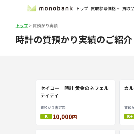
トップ
買取参考価格
買取
トップ
>
質預かり実績
時計の質預かり実績のご紹介
セイコー 時計 黄金のネフェル
カル
ティティ
質預かり査定額
質預
10,000
B
円
B+