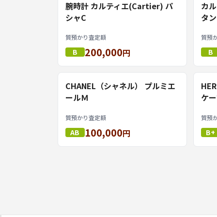
腕時計 カルティエ(Cartier) パ
カル
シャC
タン
質預かり査定額
質預
200,000
B
円
B
CHANEL（シャネル） プルミエ
HE
ールＭ
ケー
質預かり査定額
質預
100,000
AB
円
B+