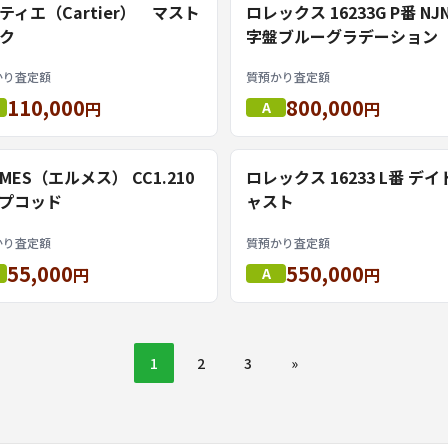
ティエ（Cartier） マスト
ロレックス 16233G P番 NJ
ク
字盤ブルーグラデーション
かり査定額
質預かり査定額
110,000
800,000
円
A
円
RMES（エルメス） CC1.210
ロレックス 16233 L番 デ
プコッド
ャスト
かり査定額
質預かり査定額
55,000
550,000
円
A
円
1
2
3
»