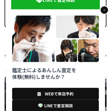
WEBからの来店予約はこちら
本人確認
買取
身分証明
前の記事
次の記事
鑑定士によるあんしん査定を
monobankの買取店舗
体験(無料)しませんか？
WEBで来店予約
LINEで査定相談