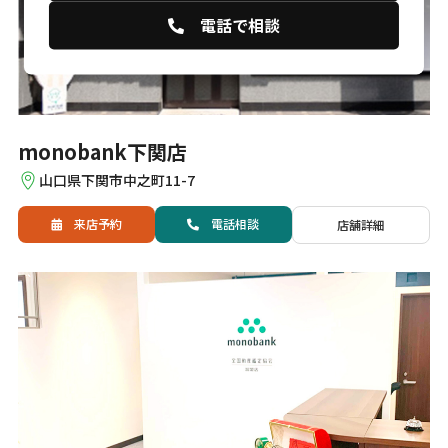
電話で相談
monobank下関店
山口県下関市中之町11-7
来店予約
電話
相談
店舗詳細