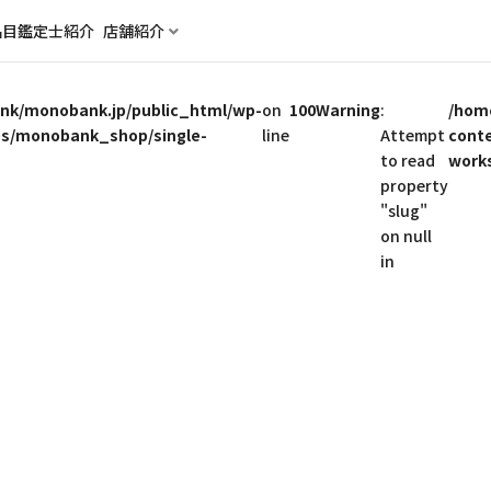
品目
鑑定士紹介
店舗紹介
k/monobank.jp/public_html/wp-
on
100
Warning
:
/hom
s/monobank_shop/single-
line
Attempt
cont
to read
work
property
"slug"
on null
in