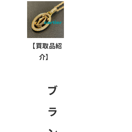
【買取品紹
介】
ブ
ラ