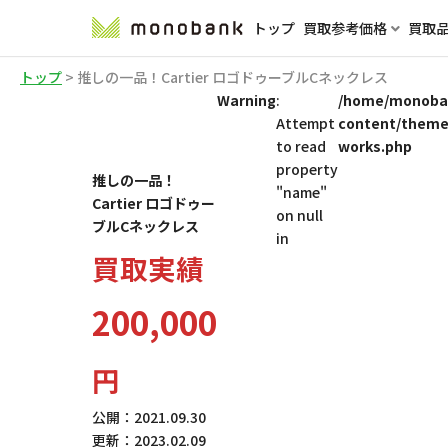
トップ
買取参考価格
買取
トップ
>
推しの一品！Cartier ロゴドゥーブルCネックレス
Warning
:
/home/monoban
Attempt
content/theme
to read
works.php
property
推しの一品！
"name"
Cartier ロゴドゥー
on null
ブルCネックレス
in
買取実績
200,000
円
公開：
2021.09.30
更新：
2023.02.09