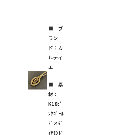
■
ブ
ラン
ド：カ
ルティ
エ
■
素
材：
K18ﾋﾟ
ﾝｸｺﾞｰﾙ
ﾄﾞ×ﾀﾞ
ｲﾔﾓﾝﾄﾞ