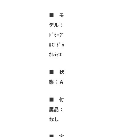
■
モ
デル：
ﾄﾞｩｰﾌﾞ
ﾙC ﾄﾞｩ
ｶﾙﾃｨｴ
■
状
態
：
Ａ
■
付
属品
：
なし
■
定