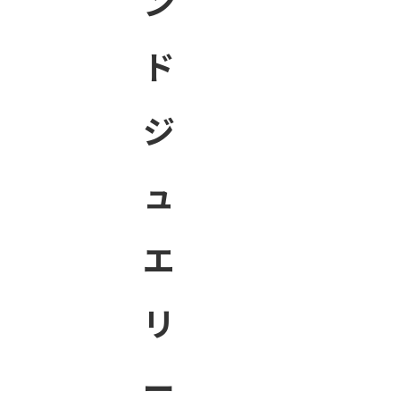
ン
ド
ジ
ュ
エ
リ
ー