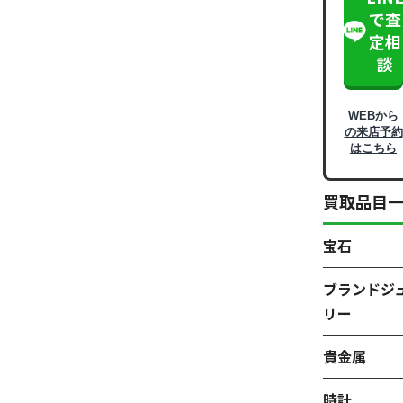
で査
定相
談
WEBから
の来店予約
はこちら
買取品目
宝石
ブランドジ
リー
貴金属
時計