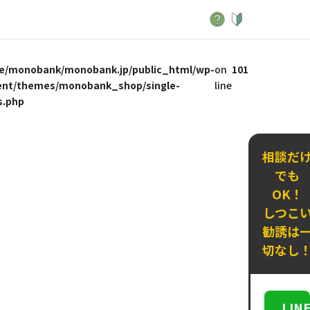
e/monobank/monobank.jp/public_html/wp-
on
101
ent/themes/monobank_shop/single-
line
s.php
相談だ
でも
OK！
しつこ
勧誘は
切なし
LIN