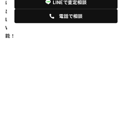
LINEで査定相談
け！
出張買取
鑑定士がご自宅に訪問して査定！
電話で相談
LINE査定
写真を撮って送るだけ！
ＷEB査定
メールアドレスがあれば誰でも利用可
能！