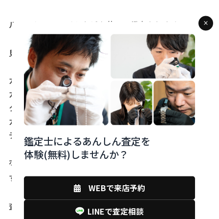
ルーペとペンライトなどを使って鑑定をします。
見ているポイント
カラット(重量)サイズ
カラー(色相、明度、彩度、分布)
クラリティ(透明感、テリ)
カット(カット形状、プロポーション)
デザイン
鑑定士によるあんしん査定を
体験(無料)しませんか？
ポイントを全て確認して希少性を判断して査定しま
す。
WEBで来店予約
査定の結果
LINEで査定相談