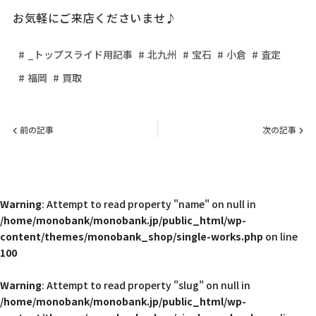
お気軽にご来店くださいませ♪
_トップスライド用記事
北九州
宝石
小倉
査定
福岡
買取
前の記事
次の記事
Warning
: Attempt to read property "name" on null in
/home/monobank/monobank.jp/public_html/wp-
content/themes/monobank_shop/single-works.php
on line
100
Warning
: Attempt to read property "slug" on null in
/home/monobank/monobank.jp/public_html/wp-