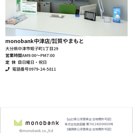
m
monobank
中津店/㍿質やまもと
山
大分県中津市蛭子町1丁目29
営
営業時間
AM9:00～PM7:00
定
定 休 日
日曜日・祝日
電話番号
0979-24-5811
【山口県公安委員会 古物商許可証】
株式会社吉田屋 第741240300030号
【福岡県公安委員会 古物商許可証】
©monobank.co.,ltd