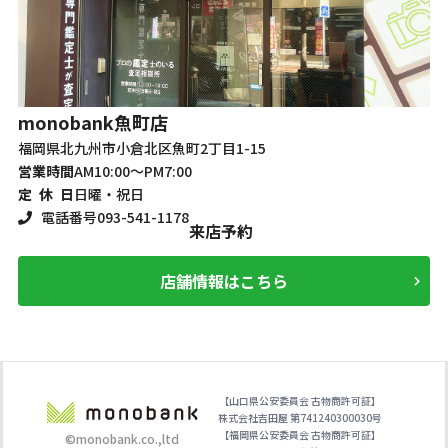
monobank
魚町店
m
福岡県北九州市小倉北区魚町2丁目1-15
大
営業時間
AM10:00～PM7:00
営
定 休 日
日曜・祝日
定
電話番号
093-541-1178
来店予約
店舗情報はこちら
【山口県公安委員会 古物商許可証】
株式会社吉田屋 第741240300030号
【福岡県公安委員会 古物商許可証】
©monobank.co.,ltd