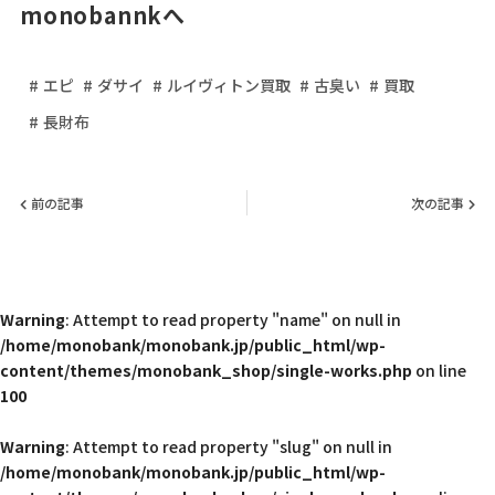
monobannkへ
エピ
ダサイ
ルイヴィトン買取
古臭い
買取
長財布
前の記事
次の記事
Warning
: Attempt to read property "name" on null in
/home/monobank/monobank.jp/public_html/wp-
content/themes/monobank_shop/single-works.php
on line
100
Warning
: Attempt to read property "slug" on null in
/home/monobank/monobank.jp/public_html/wp-