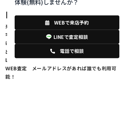
体験(無料)しませんか？
■ monobankの査定いろいろ
WEBで来店予約
来店査定
お店に来店して査定！
宅配買取
届いた梱包キットに商品を詰めて送るだ
LINEで査定相談
け！
電話で相談
出張買取
鑑定士がご自宅に訪問して査定！
LINE査定
写真を撮って送るだけ！
ＷEB査定
メールアドレスがあれば誰でも利用可
能！