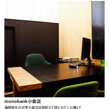
m
monobank
小倉店
福
福岡県北九州市小倉北区原町2丁目5-6さくら館1Ｆ