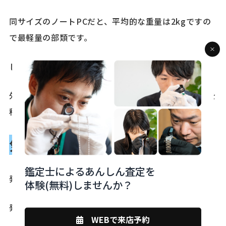
同サイズのノートPCだと、平均的な重量は2kgですの
で最軽量の部類です。
しかも薄いので持ち運びに最適です。
外出先でPCを使用する方や、デスクからデスクにPCを
移動させる必要がある忙しい方にもおススメです。
気になる中古相場は？
鑑定士によるあんしん査定を
発売当時の定価が
150,480
円でした。
体験(無料)しませんか？
発売から2年ほど経過した2022年現在では、
WEBで来店予約