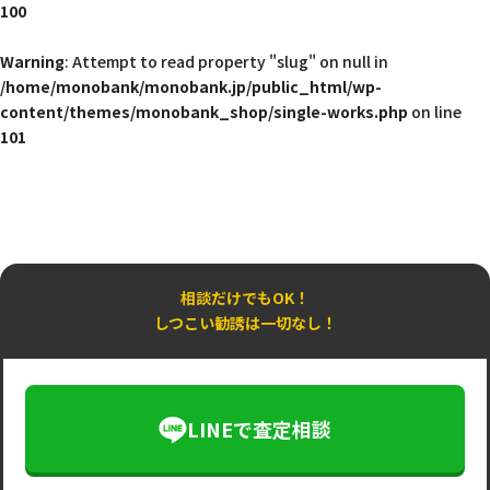
100
Warning
: Attempt to read property "slug" on null in
/home/monobank/monobank.jp/public_html/wp-
content/themes/monobank_shop/single-works.php
on line
101
相談だけでもOK！
しつこい勧誘は一切なし！
LINEで査定相談