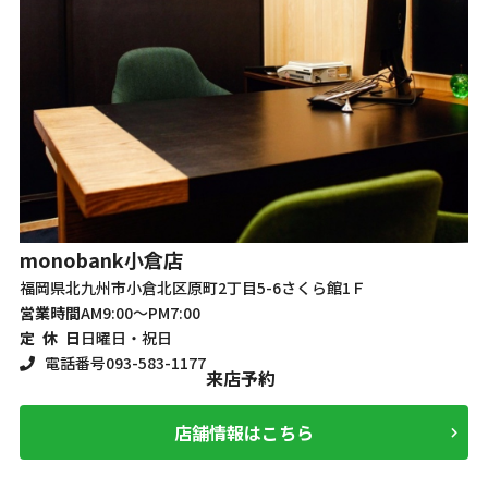
m
monobank
小倉店
福
福岡県北九州市小倉北区原町2丁目5-6さくら館1Ｆ
営
営業時間
AM9:00～PM7:00
定
定 休 日
日曜日・祝日
電話番号
093-583-1177
来店予約
店舗情報はこちら