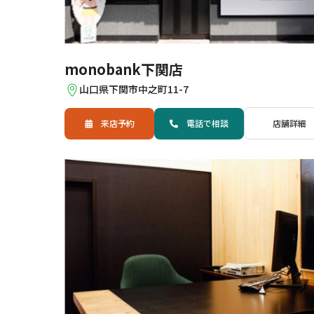
monobank下関店
山口県下関市中之町11-7
来店予約
電話
で
相談
店舗詳細