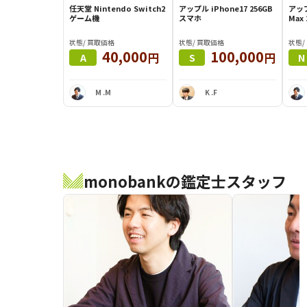
任天堂 Nintendo Switch2
アップル iPhone17 256GB
アップ
ゲーム機
スマホ
状態/ 買取価格
状態/ 買取価格
状態/
40,000
100,000
円
円
A
S
N
M .M
K .F
monobankの鑑定士スタッフ