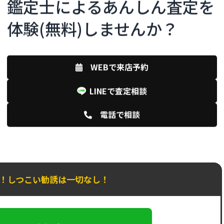
鑑定士によるあんしん査定を
C .S
h .m
体験(無料)しませんか？
8年)
(鑑定士歴11年)
楽器・骨董美術・アウ
専門ジャンル：
宝石
専門ジ
物の価値が何でもAIでシフトしていく
mono
お品物は、単なる
時代になりますが、あえてアナログ
ちろん
WEBで来店予約
想いも含めて丁寧に査
な“人間味”を大切にしながら、お客様
ョナル
と向き合っていきたいと考えています。
そして
LINEで査定相談
ビーなど幅広く研究
提供す
踏まえた適正価格をご
スをで
趣味は
電話で相談
K！しつこい勧誘は一切なし！