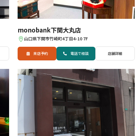
monobank下関大丸店
山口県下関市竹崎町4丁目4-10 7F
来店予約
電話
で
相談
店舗詳細