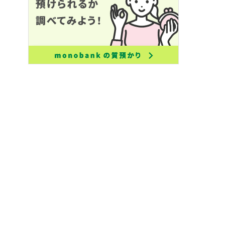
(鑑定士歴4年)
ャンル：
バッグ
bankはお客様に寄り添うのはも
。モノに寄り添うプロフェッシ
です。
モノを見て時代に合った価値を
ることを今回により良いサービ
きるように精進していきます。
ゴルフ、読書、ワインです！