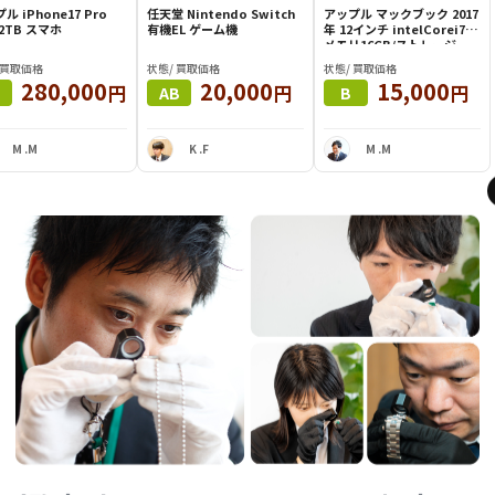
ル iPhone17 Pro
任天堂 Nintendo Switch
アップル マックブック 2017
Max 2TB スマホ
有機EL ゲーム機
年 12インチ intelCorei7 /
メモリ16GB/ストレージ
512GB ノートパソコン
 買取価格
状態/ 買取価格
状態/ 買取価格
280,000
20,000
15,000
円
円
円
AB
B
M .M
K .F
M .M