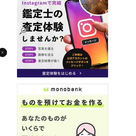
FCNT スマホ
アップル iPhone12
エイスース クロームブ
タブレットPC
状態/ 買取価格
状態/ 買取価格
状態/ 買取価格
10,000
14,000
6,000
円
円
円
S
B
B
M .M
M .M
M .M