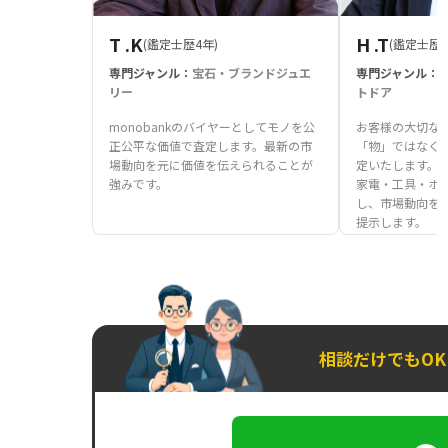
T .K
H .T
(鑑定士歴4年)
(鑑定士歴1
専門ジャンル：
宝石・ブランドジュエ
専門ジャンル：
リー
トドア
monobankのバイヤーとしてモノを公
お客様の大切な
正公平な価値で査定します。最新の市
「物」ではなく
場動向を元に価値を伝えられることが
定いたします。
強みです。
家電・工具・ホ
し、市場動向を
提示します。
相談だけでもO