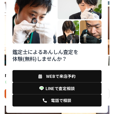
鑑定士によるあんしん査定を
体験(無料)しませんか？
monobank下関大丸店
WEBで来店予約
山口県下関市竹崎町4丁目4-10 7F
LINEで査定相談
来店予約
電話
相談
店舗詳細
電話で相談