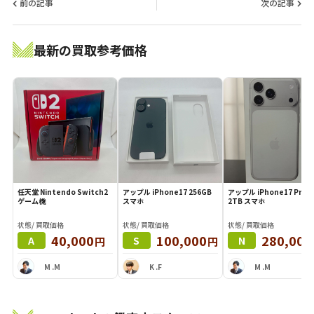
前の記事
次の記事
最新の買取参考価格
任天堂 Nintendo Switch2
アップル iPhone17 256GB
アップル iPhone17 Pro M
ゲーム機
スマホ
2TB スマホ
状態/ 買取価格
状態/ 買取価格
状態/ 買取価格
40,000
100,000
280,000
円
円
A
S
N
M .M
K .F
M .M