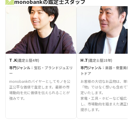
monobankの鑑定士スタッフ
T .K
H .T
(鑑定士歴4年)
(鑑定士歴18年)
専門ジャンル：
宝石・ブランドジュエリ
専門ジャンル：
楽器・骨董美術
ー
トドア
monobankのバイヤーとしてモノを公
お客様の大切なお品物は、単な
正公平な価値で査定します。最新の市
「物」ではなく想いも含めて丁
場動向を元に価値を伝えられることが
定いたします。
強みです。
家電・工具・ホビーなど幅広く
し、市場動向を踏まえた適正価
提示します。