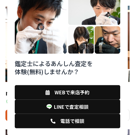
鑑定士によるあんしん査定を
体験(無料)しませんか？
WEBで来店予約
monobank下関大丸店
山口県下関市竹崎町4丁目4-10 7F
LINEで査定相談
来店予約
電話
相談
店舗詳細
電話で相談