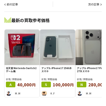
前の記事
次の記事
最新の買取参考価格
任天堂 Nintendo Switch2
アップル iPhone17 256GB
アップル iPhone17 Pro M
ゲーム機
スマホ
2TB スマホ
状態/ 買取価格
状態/ 買取価格
状態/ 買取価格
40,000
100,000
280,000
円
円
A
S
N
M .M
K .F
M .M