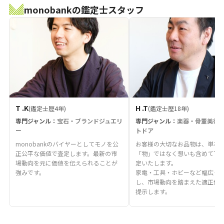
monobankの鑑定士スタッフ
T .K
H .T
(鑑定士歴4年)
(鑑定士歴18年)
専門ジャンル：
宝石・ブランドジュエリ
専門ジャンル：
楽器・骨董美術
ー
トドア
monobankのバイヤーとしてモノを公
お客様の大切なお品物は、単な
正公平な価値で査定します。最新の市
「物」ではなく想いも含めて丁
場動向を元に価値を伝えられることが
定いたします。
強みです。
家電・工具・ホビーなど幅広く
し、市場動向を踏まえた適正価
提示します。