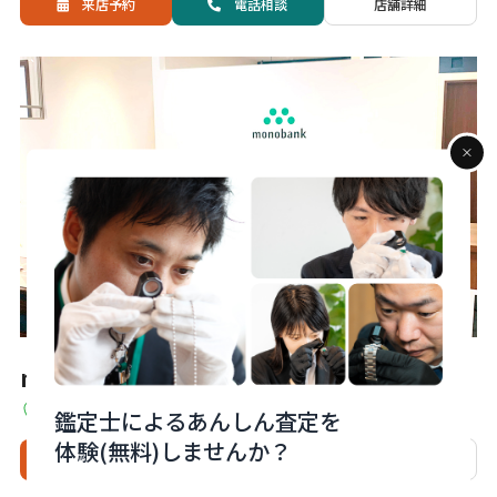
来店予約
電話
相談
店舗詳細
monobank下関大丸店
山口県下関市竹崎町4丁目4-10 7F
鑑定士によるあんしん査定を
体験(無料)しませんか？
来店予約
電話
相談
店舗詳細