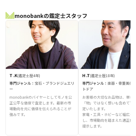
monobankの鑑定士スタッフ
T .K
H .T
(鑑定士歴4年)
(鑑定士歴18年)
専門ジャンル：
宝石・ブランドジュエリ
専門ジャンル：
楽器・骨董美術
ー
トドア
monobankのバイヤーとしてモノを公
お客様の大切なお品物は、単な
正公平な価値で査定します。最新の市
「物」ではなく想いも含めて丁
場動向を元に価値を伝えられることが
定いたします。
強みです。
家電・工具・ホビーなど幅広く
し、市場動向を踏まえた適正価
提示します。