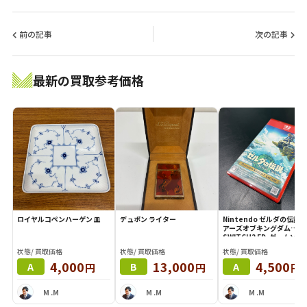
前の記事
次の記事
最新の買取参考価格
ロイヤルコペンハーゲン 皿
デュポン ライター
Nintendo ゼルダの伝説 
アーズオブキングダム
SWITCH2 ED. ゲームソ
状態/ 買取価格
状態/ 買取価格
状態/ 買取価格
4,000
13,000
4,500
円
円
円
A
B
A
M .M
M .M
M .M