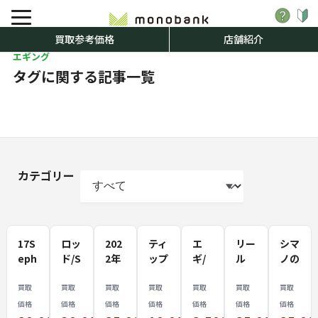
買取参考価格
店舗紹介
エギング
タグに関する記事一覧
カテゴリー
17S
ロッ
202
ティ
エ
リー
シマ
eph
ド/S
2年
ップ
ギ/
ル
ノの
ia
HIM
ｼﾏﾉ
ラ
餌木
15T
リー
CI4
AN
ﾘｰﾙ
ン/
買取
WIN
ル
買取
買取
買取
買取
買取
買取
買取
＋
O
19
イカ
徹底
PO
【1
価格
価格
価格
価格
価格
価格
価格