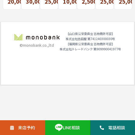
C30
MAS
ﾊﾞﾙｹ
メタ
強化
WE
5
20,000
30,000
25,000
10,000
2,500
25,000
25,00
円
円
円
円
円
円
00S
TER
ｯﾀﾌﾟ
ル
中 1
R(ﾂｲ
TWI
DH
TU
ﾚﾐｱﾑ
DAI
点1
ﾝﾊﾟﾜ
N
買取
NE
150
WA
点査
ｰ)
PO
させ
ISO
DHX
エメ
定し
SW
WE
て頂
買取
G 買
ラル
ます
500
R
【山口県公安委員会 古物商許可証】
きま
実績
取い
ダス
0XG
SW
株式会社吉田屋 第741240300030号
し
たし
買取
033
800
【福岡県公安委員会 古物商許可証】
©monobank.co.,ltd
株式会社トレードバンク 第909990041977号
た。
まし
強化
17
0HG
た。
中
】を
買取
しま
した
来店予約
電話
相談
LINE
相談