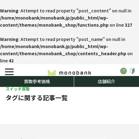
Warning
: Attempt to read property "post_content" on null in
/home/monobank/monobank.jp/public_html/wp-
content/themes/monobank_shop/functions.php
on line
327
Warning
: Attempt to read property "post_name" on null in
/home/monobank/monobank.jp/public_html/wp-
content/themes/monobank_shop/contents_header.php
on
line
42
買取参考価格
店舗紹介
スイッチ買取
タグに関する記事一覧