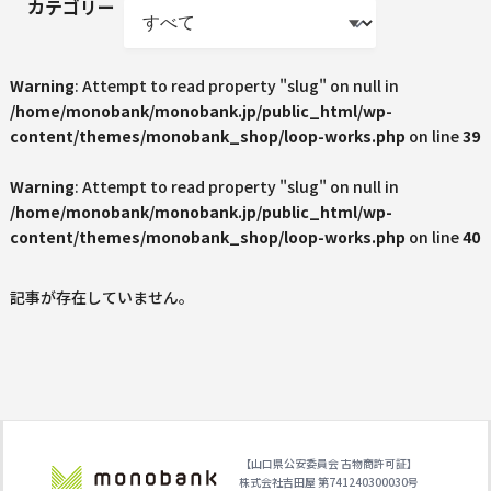
カテゴリー
Warning
: Attempt to read property "slug" on null in
/home/monobank/monobank.jp/public_html/wp-
content/themes/monobank_shop/loop-works.php
on line
39
Warning
: Attempt to read property "slug" on null in
/home/monobank/monobank.jp/public_html/wp-
content/themes/monobank_shop/loop-works.php
on line
40
記事が存在していません。
【山口県公安委員会 古物商許可証】
株式会社吉田屋 第741240300030号