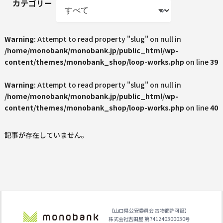
カテゴリー
Warning
: Attempt to read property "slug" on null in
/home/monobank/monobank.jp/public_html/wp-
content/themes/monobank_shop/loop-works.php
on line
39
Warning
: Attempt to read property "slug" on null in
/home/monobank/monobank.jp/public_html/wp-
content/themes/monobank_shop/loop-works.php
on line
40
記事が存在していません。
【山口県公安委員会 古物商許可証】
株式会社吉田屋 第741240300030号