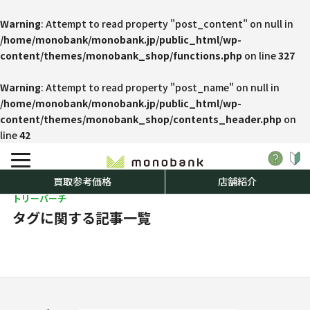
Warning
: Attempt to read property "post_content" on null in
/home/monobank/monobank.jp/public_html/wp-
content/themes/monobank_shop/functions.php
on line
327
Warning
: Attempt to read property "post_name" on null in
/home/monobank/monobank.jp/public_html/wp-
content/themes/monobank_shop/contents_header.php
on
line
42
買取参考価格
店舗紹介
トリーバーチ
タグに関する記事一覧