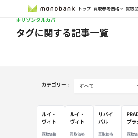
トップ
買取参考価格
買取
ホリゾンタルカバ
タグに関する記事一覧
カテゴリー
ルイ・
ルイ・
リバイ
PRA
ヴィト
ヴィト
バル
プラ
ン バッ
ン バッ
品！セ
キャ
買取価格
買取価格
買取価格
買取価
グ 買取
グ 買取
リーヌ
バス