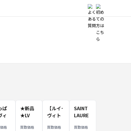
っぱ
★新品
【ルイ･
SAINT
ヴィ
★LV
ヴィト
LAURE
ンの
M45321
ン】
NT（サ
取価格
買取価格
買取価格
買取価格
番は
オン
アンプ
ンロー