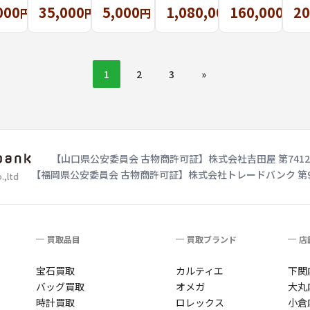
000
35,000
5,000
1,080,000
160,000
20
柄
モノグ
はボロ
取 エル
ンを買
モ
円
円
円
円
円
ト
ラム バ
ボロ。
メス バ
取させ
ラ
グ
ティニ
ルイ・
ーキン
て頂き
し
ョー
ヴィト
25 トゴ
ました!
廃
1
2
3
»
ル・オ
ン
オレン
で
リゾン
M51825
ジポピ
価
タル
を買取
ー
し
りしま
す
した。
【山口県公安委員会 古物商許可証】
株式会社吉田屋 第74124
【福岡県公安委員会 古物商許可証】
株式会社トレードバンク 第909
,ltd
買取品目
買取ブランド
店
宝石買取
カルティエ
下関
バッグ買取
オメガ
大丸
時計買取
ロレックス
小倉