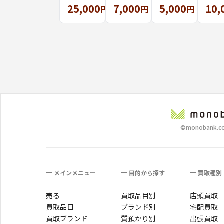
25,000
7,000
5,000
10,
モノグ
ヴェル
マカダ
景画
円
円
円
ラム ス
ニ コ
ム ハン
トー
ピーデ
ロンバ
ドバッ
バッ
ィ35
ス
クを買
取りし
まし
た。
©monobank.co.
メインメニュー
目的から探す
買取種別
売る
買取品目別
店頭買取
買取品目
ブランド別
宅配買取
買取ブランド
質預かり別
出張買取