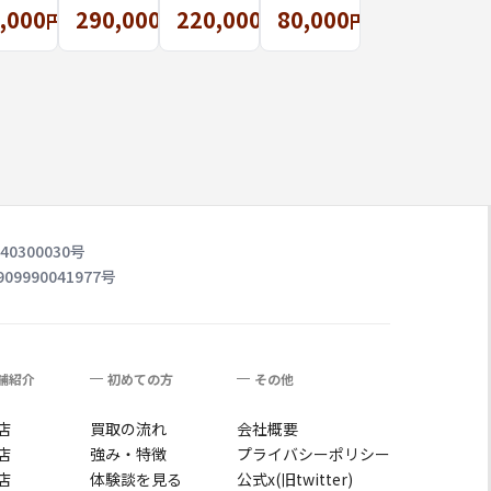
,000
290,000
220,000
80,000
ノグ
ザゴー
ラント
ラ
円
円
円
円
ムで
MMを買
ライ
ン）
ょ！
取りし
ン ネ
2016年
番品
まし
オノエ
秋冬コ
も高
た。
MMお買
レクシ
買取
取しま
ョン バ
ま
した！
ッグパ
。
ック買
取しま
0300030号
した
990041977号
舗紹介
初めての方
その他
店
買取の流れ
会社概要
店
強み・特徴
プライバシーポリシー
店
体験談を見る
公式x(旧twitter)