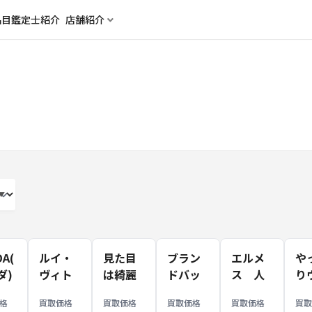
品目
鑑定士紹介
店舗紹介
DA(
ルイ・
見た目
ブラン
エルメ
や
ダ)
ヴィト
は綺麗
ドバッ
ス 人
り
ン
ン バッ
だけ
グ鑑定
気の財
ト
格
買取価格
買取価格
買取価格
買取価格
買
 風
グ 買取
ど、中
士が買
布べア
定