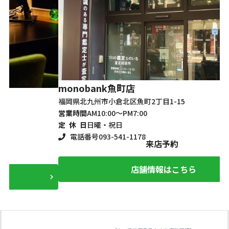
monobank
魚町店
m
福岡県北九州市小倉北区魚町2丁目1-15
大
営業時間
AM10:00～PM7:00
営
定 休 日
日曜・祝日
定
電話番号
093-541-1178
来店予約
店舗情報はこちら