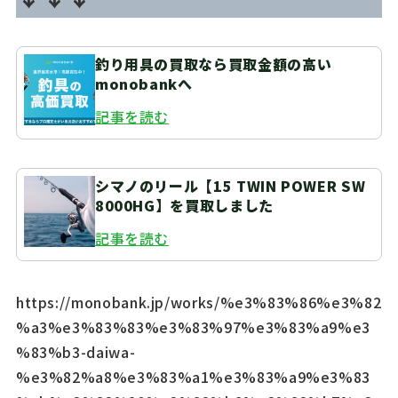
釣り用具の買取なら買取金額の高い
monobankへ
記事を読む
シマノのリール【15 TWIN POWER SW
8000HG】を買取しました
記事を読む
https://monobank.jp/works/%e3%83%86%e3%82
%a3%e3%83%83%e3%83%97%e3%83%a9%e3
%83%b3-daiwa-
%e3%82%a8%e3%83%a1%e3%83%a9%e3%83