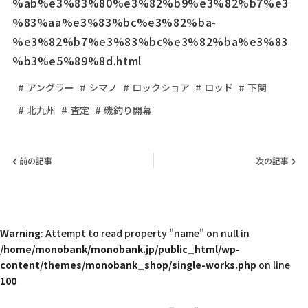
%ab%e3%83%80%e3%82%b9%e3%82%b7%e3
%83%aa%e3%83%bc%e3%82%ba-
%e3%82%b7%e3%83%bc%e3%82%ba%e3%83
%b3%e5%89%8d.html
アングラー
シマノ
ロックショア
ロッド
下関
北九州
査定
磯釣り開幕
前の記事
次の記事
Warning
: Attempt to read property "name" on null in
/home/monobank/monobank.jp/public_html/wp-
content/themes/monobank_shop/single-works.php
on line
100