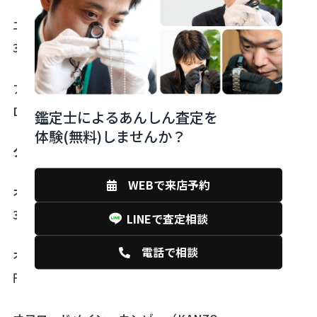
エンデュランス フェニックス（FENIX SL DISC）
363,000円
アルミエンデュランス フェニックス（FENIX SLA
DISC）242,000円
鑑定士によるあんしん査定を
体験(無料)しませんか？
グラベルロード
WEBで来店予約
オンロードメイン カンゾー（KANZO FAST）
396,000円
LINEで査定相談
電話で相談
オンオフ中間 カンゾー（KANZO SPEED）407,000
円