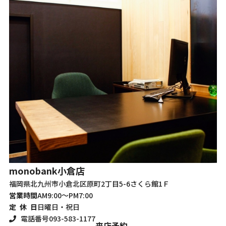
m
monobank
小倉店
福
福岡県北九州市小倉北区原町2丁目5-6さくら館1Ｆ
営
営業時間
AM9:00～PM7:00
定
定 休 日
日曜日・祝日
電話番号
093-583-1177
来店予約