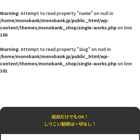
Warning
: Attempt to read property "name" on null in
/home/monobank/monobank.jp/public_html/wp-
content/themes/monobank_shop/single-works.php
on line
100
Warning
: Attempt to read property "slug" on null in
/home/monobank/monobank.jp/public_html/wp-
content/themes/monobank_shop/single-works.php
on line
101
相談だけでもOK！
しつこい勧誘は一切なし！