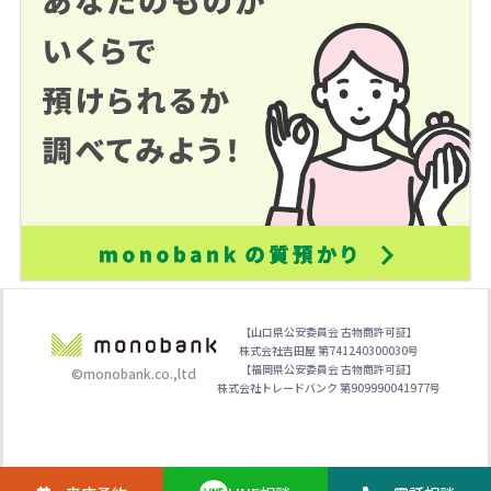
【山口県公安委員会 古物商許可証】
株式会社吉田屋 第741240300030号
【福岡県公安委員会 古物商許可証】
©monobank.co.,ltd
株式会社トレードバンク 第909990041977号