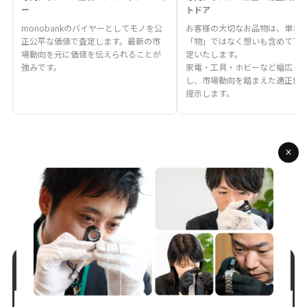
ー
トドア
monobankのバイヤーとしてモノを公
お客様の大切なお品物は、単な
正公平な価値で査定します。最新の市
「物」ではなく想いも含めて丁
場動向を元に価値を伝えられることが
定いたします。
強みです。
家電・工具・ホビーなど幅広く
し、市場動向を踏まえた適正価
提示します。
相談だけでもOK！しつこい勧誘は一切なし！