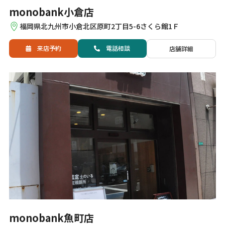
monobank小倉店
福岡県北九州市小倉北区原町2丁目5-6さくら館1Ｆ
来店予約
電話
相談
店舗詳細
monobank魚町店