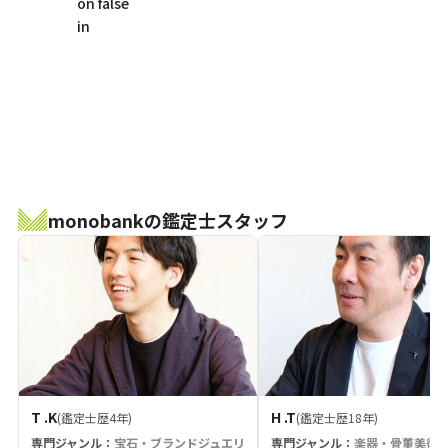
on false
in
monobankの鑑定士スタッフ
T .K
H .T
(鑑定士歴4年)
(鑑定士歴18年)
専門ジャンル：
宝石・ブランドジュエリ
専門ジャンル：
楽器・骨董美術