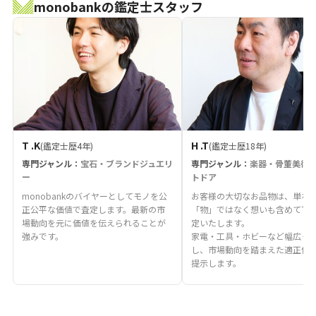
monobankの鑑定士スタッフ
T .K
H .T
(鑑定士歴4年)
(鑑定士歴18年)
専門ジャンル：
宝石・ブランドジュエリ
専門ジャンル：
楽器・骨董美術
ー
トドア
monobankのバイヤーとしてモノを公
お客様の大切なお品物は、単な
正公平な価値で査定します。最新の市
「物」ではなく想いも含めて丁
場動向を元に価値を伝えられることが
定いたします。
強みです。
家電・工具・ホビーなど幅広く
し、市場動向を踏まえた適正価
提示します。