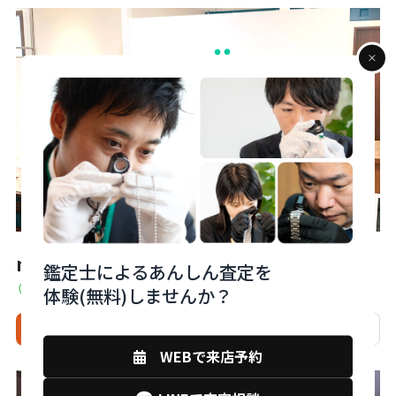
monobank下関大丸店
鑑定士によるあんしん査定を
山口県下関市竹崎町4丁目4-10 7F
体験(無料)しませんか？
来店予約
電話
相談
店舗詳細
WEBで来店予約