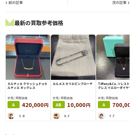
前の記事
次の記事
最新の買取参考価格
カルティエ クラッシュドゥカ
エルメス セリエピンブローチ
Tiffany&Co. ソレスト ネ
ルティエ ネックレス
クレス イエローダイヤモン
状態/ 買取価格
状態/ 買取価格
状態/ 買取価格
420,000
10,000
700,000
円
円
A
AB
A
S .R
K .F
Y .T