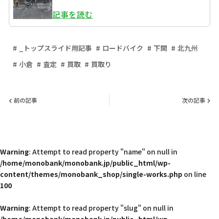
記事を読む
_トップスライド用記事
ロードバイク
下関
北九州
小倉
査定
買取
買取り
前の記事
次の記事
Warning
: Attempt to read property "name" on null in
/home/monobank/monobank.jp/public_html/wp-
content/themes/monobank_shop/single-works.php
on line
100
Warning
: Attempt to read property "slug" on null in
/home/monobank/monobank.jp/public_html/wp-