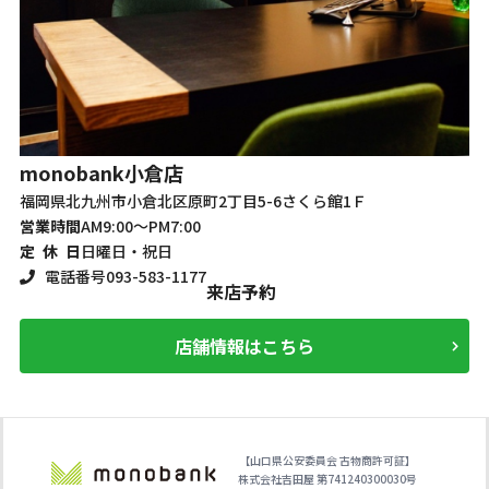
m
monobank
小倉店
福
福岡県北九州市小倉北区原町2丁目5-6さくら館1Ｆ
営
営業時間
AM9:00～PM7:00
定
定 休 日
日曜日・祝日
電話番号
093-583-1177
来店予約
店舗情報はこちら
【山口県公安委員会 古物商許可証】
株式会社吉田屋 第741240300030号