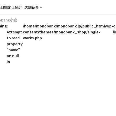
品目
鑑定士紹介
店舗紹介
bank小倉
ning
:
/home/monobank/monobank.jp/public_html/wp-
o
Attempt
content/themes/monobank_shop/single-
l
to read
works.php
property
"name"
on null
in