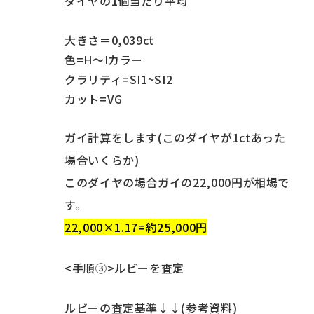
ダイヤの1個当たり平均
大きさ＝0,039ct
色=H～Iカラー
クラリティ=SI1~SI2
カット=VG
ガイ計算をします(このダイヤが1ctあった
場合いくらか)
このダイヤの場合ガイの22,000円が相場で
す。
22,000×1.17=約25,000円
<手順③>ルビーを査定
ルビーの査定基準↓↓(参考資料)