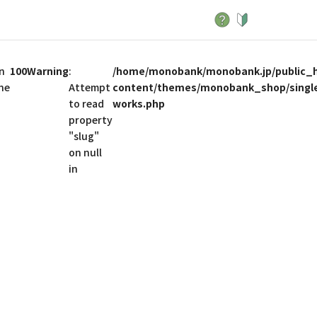
n
100
Warning
:
/home/monobank/monobank.jp/public_
ine
Attempt
content/themes/monobank_shop/singl
to read
works.php
property
"slug"
on null
in