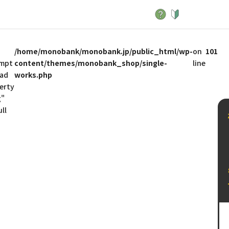
/home/monobank/monobank.jp/public_html/wp-
on
101
mpt
content/themes/monobank_shop/single-
line
ead
works.php
erty
g"
ll