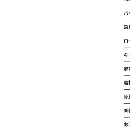
バ
釣
ロ
キ
家
着
骨
楽
お