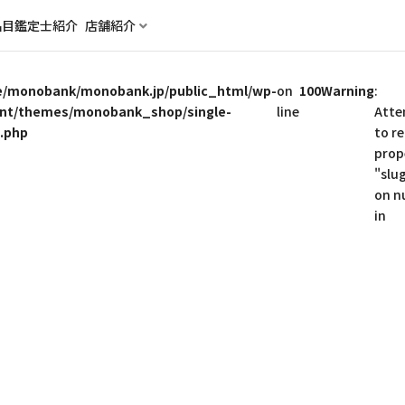
品目
鑑定士紹介
店舗紹介
/monobank/monobank.jp/public_html/wp-
on
100
Warning
:
nt/themes/monobank_shop/single-
line
Atte
.php
to r
prop
"slu
on nu
in