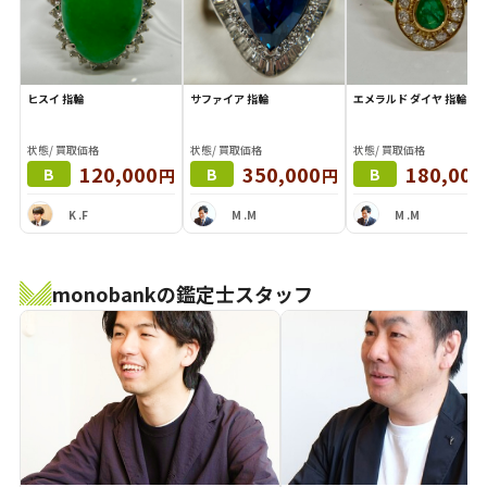
ヒスイ 指輪
サファイア 指輪
エメラルド ダイヤ 指輪
状態/ 買取価格
状態/ 買取価格
状態/ 買取価格
120,000
350,000
180,000
円
円
B
B
B
K .F
M .M
M .M
monobankの鑑定士スタッフ