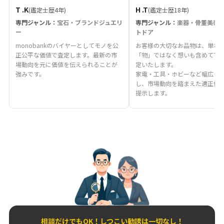
T .K
H .T
(鑑定士歴4年)
(鑑定士歴18年)
専門ジャンル：
宝石・ブランドジュエリ
専門ジャンル：
楽器・骨董美術
ー
トドア
monobankのバイヤーとしてモノを公
お客様の大切なお品物は、単な
正公平な価値で査定します。最新の市
「物」ではなく想いも含めて丁
場動向を元に価値を伝えられることが
定いたします。
強みです。
家電・工具・ホビーなど幅広く
し、市場動向を踏まえた適正価
提示します。
相談だけでもOK！しつこい勧誘は一切なし！