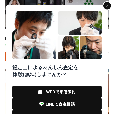
monobank下関店
山口県下関市中之町11-7
来店予約
電話
相談
店舗詳細
鑑定士によるあんしん査定を
体験(無料)しませんか？
WEBで来店予約
LINEで査定相談