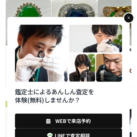
ヒスイ 指輪
サファイア 指輪
エメラルド ダイヤ 指輪
状態/ 買取価格
状態/ 買取価格
状態/ 買取価格
120,000
350,000
180,000
円
円
B
B
B
K .F
M .M
M .M
鑑定士によるあんしん査定を
体験(無料)しませんか？
monobankの鑑定士スタッフ
WEBで来店予約
LINEで査定相談