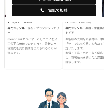
電話で相談
T .K
H .T
(鑑定士歴4年)
(鑑定士歴18年)
専門ジャンル：
宝石・ブランドジュエリ
専門ジャンル：
楽器・骨董美術
ー
トドア
monobankのバイヤーとしてモノを公
お客様の大切なお品物は、単な
正公平な価値で査定します。最新の市
「物」ではなく想いも含めて丁
場動向を元に価値を伝えられることが
定いたします。
強みです。
家電・工具・ホビーなど幅広く
し、市場動向を踏まえた適正価
提示します。