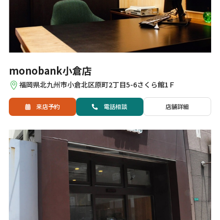
monobank小倉店
福岡県北九州市小倉北区原町2丁目5-6さくら館1Ｆ
来店予約
電話
相談
店舗詳細