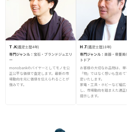
T .K
H .T
(鑑定士歴4年)
(鑑定士歴18年)
専門ジャンル：
宝石・ブランドジュエリ
専門ジャンル：
楽器・骨董美術
ー
トドア
monobankのバイヤーとしてモノを公
お客様の大切なお品物は、単な
正公平な価値で査定します。最新の市
「物」ではなく想いも含めて丁
場動向を元に価値を伝えられることが
定いたします。
強みです。
家電・工具・ホビーなど幅広く
し、市場動向を踏まえた適正価
提示します。