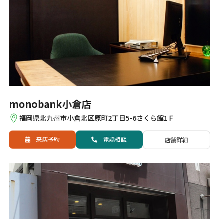
monobank小倉店
福岡県北九州市小倉北区原町2丁目5-6さくら館1Ｆ
来店予約
電話
相談
店舗詳細