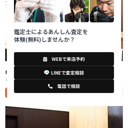
鑑定士によるあんしん査定を
体験(無料)しませんか？
WEBで来店予約
monobank下関大丸店
LINEで査定相談
山口県下関市竹崎町4丁目4-10 7F
電話で相談
来店予約
電話
相談
店舗詳細