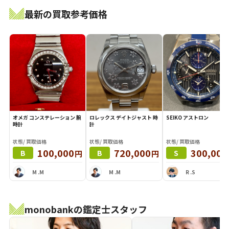
最新の買取参考価格
オメガ コンステレーション 腕
ロレックス デイトジャスト 時
SEIKO アストロン
時計
計
状態/ 買取価格
状態/ 買取価格
状態/ 買取価格
100,000
720,000
300,000
円
円
B
B
S
M .M
M .M
R .S
monobankの鑑定士スタッフ