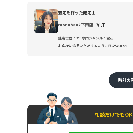
査定を行った鑑定士
Y .T
monobank下関店
鑑定士歴：2年
専門ジャンル：宝石
お客様に満足いただけるように日々勉強をして
時計の
相談だけでもO