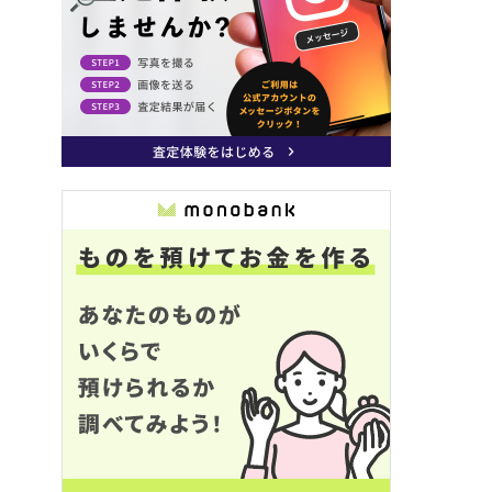
(鑑定士歴4年)
ャンル：
バッグ
bankはお客様に寄り添うのはも
。モノに寄り添うプロフェッシ
です。
モノを見て時代に合った価値を
ることを今回により良いサービ
きるように精進していきます。
ゴルフ、読書、ワインです！