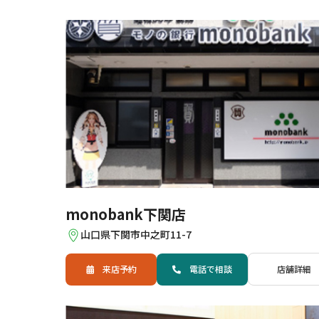
monobank下関店
山口県下関市中之町11-7
来店予約
電話
で
相談
店舗詳細