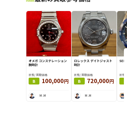
オメガ コンステレーション
ロレックス デイトジャスト
SEI
腕時計
時計
状態/ 買取価格
状態/ 買取価格
状態/
100,000
720,000
円
円
B
B
S
M .M
M .M