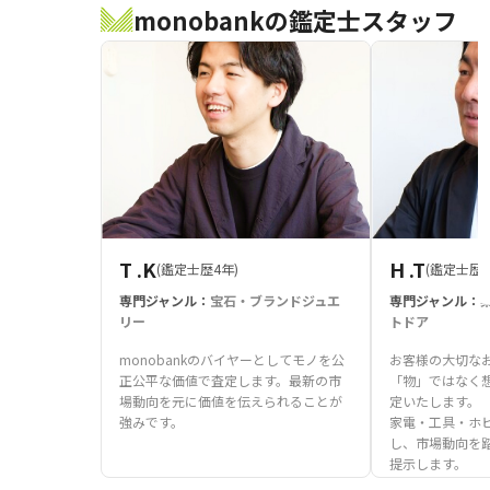
monobankの鑑定士スタッフ
T .K
H .T
(鑑定士歴4年)
(鑑定士歴1
専門ジャンル：
宝石・ブランドジュエ
専門ジャンル：
リー
トドア
monobankのバイヤーとしてモノを公
お客様の大切な
正公平な価値で査定します。最新の市
「物」ではなく
場動向を元に価値を伝えられることが
定いたします。
強みです。
家電・工具・ホ
し、市場動向を
提示します。