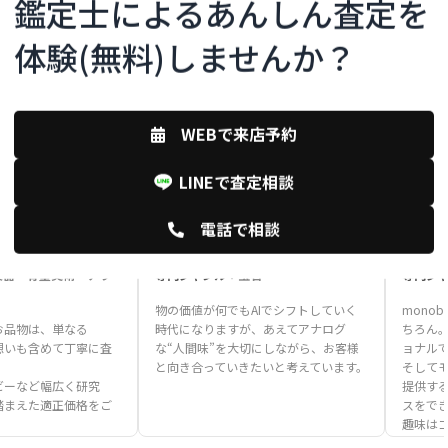
鑑定士によるあんしん査定を
体験(無料)しませんか？
WEBで来店予約
LINEで査定相談
電話で相談
C .S
h .m
8年)
(鑑定士歴11年)
楽器・骨董美術・アウ
専門ジャンル：
宝石
専門ジ
物の価値が何でもAIでシフトしていく
mono
お品物は、単なる
時代になりますが、あえてアナログ
ちろん
想いも含めて丁寧に査
な“人間味”を大切にしながら、お客様
ョナル
と向き合っていきたいと考えています。
そして
ビーなど幅広く研究
提供す
踏まえた適正価格をご
スをで
趣味は