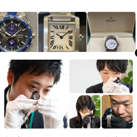
KO アストロン
カルティエ タンクフランセ
ロレックス スカイドゥエラ
ーズ 時計
ー 時計
 買取価格
状態/ 買取価格
状態/ 買取価格
300,000
250,000
3,280,000
円
円
円
B
N
R .S
Y .T
M .S