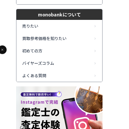
monobankについて
売りたい
買取参考価格を知りたい
初めての方
ROLEX GMTマスターⅡ
CHANEL プルミエール
ロレックス レディデイ
バイヤーズコラム
ャスト 時計
よくある質問
状態/ 買取価格
状態/ 買取価格
状態/ 買取価格
1,550,000
130,000
2,550,00
円
円
AB
B+
A
R .S
K .F
M .M