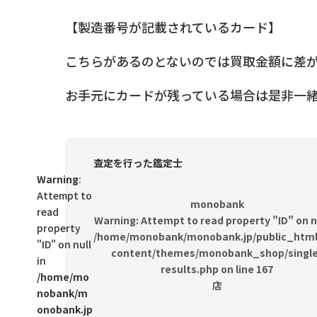
【製造番号が記載されているカード】
こちらがあるのとないのでは買取金額に差
お手元にカードが残っている場合は是非一
査定を行った鑑定士
Warning
:
Attempt to
monobank
read
Warning
: Attempt to read property "ID" on nu
property
/home/monobank/monobank.jp/public_html
"ID" on null
content/themes/monobank_shop/single
in
results.php
on line
167
/home/mo
店
nobank/m
onobank.jp