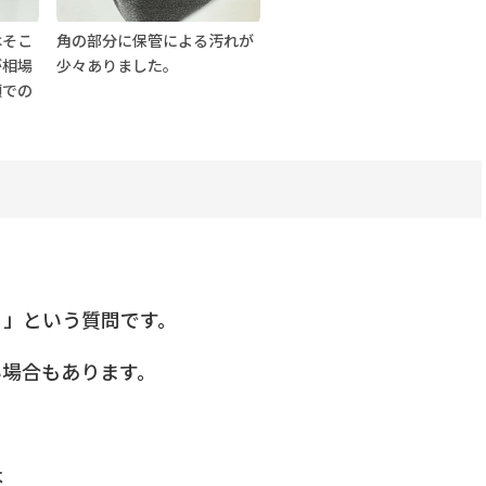
はそこ
角の部分に保管による汚れが
が相場
少々ありました。
額での
。
？」という質問です。
い場合もあります。
は