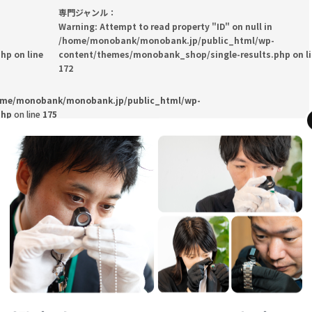
専門ジャンル：
Warning
: Attempt to read property "ID" on null in
/home/monobank/monobank.jp/public_html/wp-
php
on line
content/themes/monobank_shop/single-results.php
on l
172
ome/monobank/monobank.jp/public_html/wp-
php
on line
175
買取の詳細を確認する