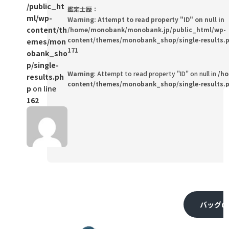
/public_ht
鑑定士歴：
ml/wp-
Warning
: Attempt to read property "ID" on null in
content/th
/home/monobank/monobank.jp/public_html/wp-
content/themes/monobank_shop/single-results.
emes/mon
171
obank_sho
p/single-
Warning
: Attempt to read property "ID" on null in
/h
results.ph
content/themes/monobank_shop/single-results.
p
on line
162
バッグの