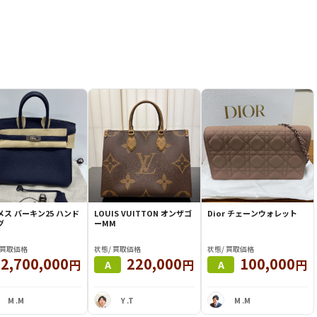
ス バーキン25 ハンド
LOUIS VUITTON オンザゴ
Dior チェーンウォレット
グ
ーMM
 買取価格
状態/ 買取価格
状態/ 買取価格
2,700,000
220,000
100,000
円
円
円
A
A
M .M
Y .T
M .M