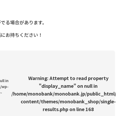
がでる場合があります。
緒にお持ちください！
Warning
: Attempt to read property
ll in
"display_name" on null in
/wp-
-
/home/monobank/monobank.jp/public_html
content/themes/monobank_shop/single-
results.php
on line
168