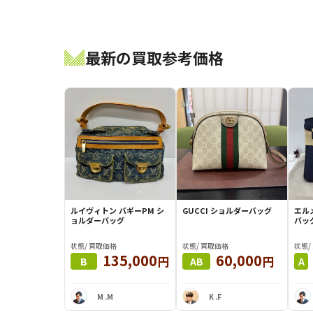
最新の買取参考価格
ルイヴィトン バギーPM シ
GUCCI ショルダーバッグ
エルメ
ョルダーバッグ
バッ
状態/ 買取価格
状態/ 買取価格
状態/
135,000
60,000
円
円
B
AB
A
M .M
K .F