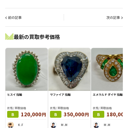
前の記事
次の記事
最新の買取参考価格
ヒスイ 指輪
サファイア 指輪
エメラルド ダイヤ 指輪
状態/ 買取価格
状態/ 買取価格
状態/ 買取価格
120,000
350,000
180,000
円
円
B
B
B
K .F
M .M
M .M