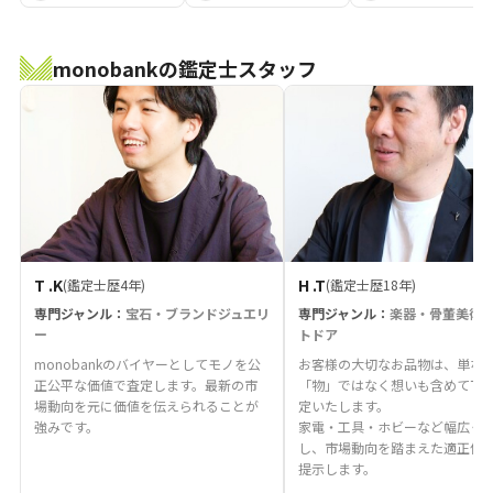
monobankの鑑定士スタッフ
T .K
H .T
(鑑定士歴4年)
(鑑定士歴18年)
専門ジャンル：
宝石・ブランドジュエリ
専門ジャンル：
楽器・骨董美術
ー
トドア
monobankのバイヤーとしてモノを公
お客様の大切なお品物は、単な
正公平な価値で査定します。最新の市
「物」ではなく想いも含めて丁
場動向を元に価値を伝えられることが
定いたします。
強みです。
家電・工具・ホビーなど幅広く
し、市場動向を踏まえた適正価
提示します。