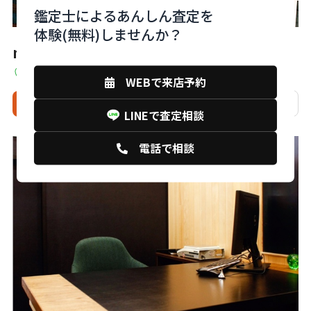
鑑定士によるあんしん査定を
体験(無料)しませんか？
monobank下関大丸店
山口県下関市竹崎町4丁目4-10 7F
WEBで来店予約
来店予約
電話
相談
店舗詳細
LINEで査定相談
電話で相談