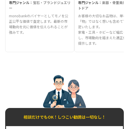
専門ジャンル：
宝石・ブランドジュエリ
専門ジャンル：
楽器・骨董美術
ー
トドア
monobankのバイヤーとしてモノを公
お客様の大切なお品物は、単な
正公平な価値で査定します。最新の市
「物」ではなく想いも含めて丁
場動向を元に価値を伝えられることが
定いたします。
強みです。
家電・工具・ホビーなど幅広く
し、市場動向を踏まえた適正価
提示します。
相談だけでもOK！しつこい勧誘は一切なし！