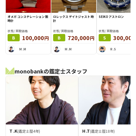
オメガ コンステレーション 腕
ロレックス デイトジャスト 時
SEIKO アストロン
時計
計
状態/ 買取価格
状態/ 買取価格
状態/ 買取価格
100,000
720,000
300,000
円
円
B
B
S
M .M
M .M
R .S
monobankの鑑定士スタッフ
T .K
H .T
(鑑定士歴4年)
(鑑定士歴18年)