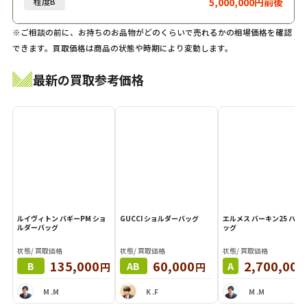
程度B
5,000,000円前後
※ご相談の前に、お持ちのお品物がどのくらいで売れるかの相場価格を確認
できます。買取価格は商品の状態や時期により変動します。
最新の買取参考価格
ルイヴィトン バギーPM ショ
GUCCI ショルダーバッグ
エルメス バーキン25 ハンドバ
ルダーバッグ
ッグ
状態/ 買取価格
状態/ 買取価格
状態/ 買取価格
135,000
60,000
2,700,000
円
円
B
AB
A
M .M
K .F
M .M