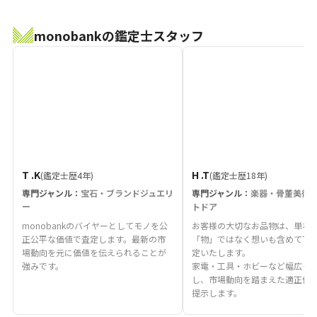
monobankの鑑定士スタッフ
T .K
H .T
(鑑定士歴4年)
(鑑定士歴18年)
専門ジャンル：
宝石・ブランドジュエリ
専門ジャンル：
楽器・骨董美術
ー
トドア
monobankのバイヤーとしてモノを公
お客様の大切なお品物は、単な
正公平な価値で査定します。最新の市
「物」ではなく想いも含めて丁
場動向を元に価値を伝えられることが
定いたします。
強みです。
家電・工具・ホビーなど幅広く
し、市場動向を踏まえた適正価
提示します。