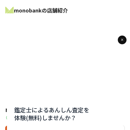
monobankの店舗紹介
monobank下関店
鑑定士によるあんしん査定を
体験(無料)しませんか？
山口県下関市中之町11-7