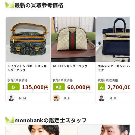
最新の買取参考価格
ルイヴィトン バギーPM ショ
GUCCI ショルダーバッグ
エルメス バーキン25 ハンドバ
ルダーバッグ
ッグ
状態/ 買取価格
状態/ 買取価格
状態/ 買取価格
135,000
60,000
2,700,000
円
円
B
AB
A
M .M
K .F
M .M
monobankの鑑定士スタッフ