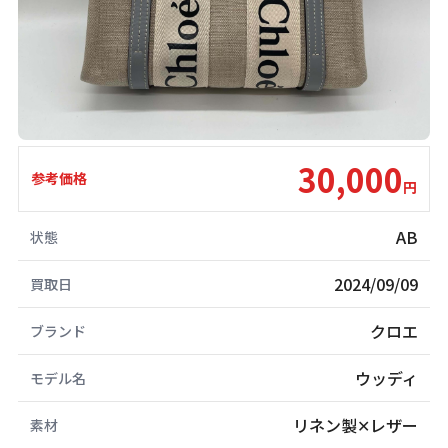
30,000
参考価格
円
AB
状態
2024/09/09
買取日
クロエ
ブランド
ウッディ
モデル名
リネン製✕レザー
素材