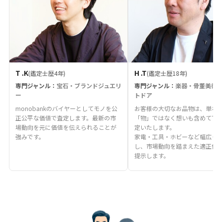
T .K
H .T
(鑑定士歴4年)
(鑑定士歴18年)
専門ジャンル：
宝石・ブランドジュエリ
専門ジャンル：
楽器・骨董美術
ー
トドア
monobankのバイヤーとしてモノを公
お客様の大切なお品物は、単な
正公平な価値で査定します。最新の市
「物」ではなく想いも含めて丁
場動向を元に価値を伝えられることが
定いたします。
強みです。
家電・工具・ホビーなど幅広く
し、市場動向を踏まえた適正価
提示します。